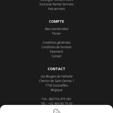
Exclusive Rental Services
Nos services
COMPTE
Mes coordonnées
Panier
Conditions générales
Conditions de livraison
Paiement
Contact
CONTACT
Les Bougies de Nathalie
Chemin de Saint Genois 1
7760
Escanaffles
Belgique
TVA : BE0756.475.581
Tél. :
+32 496 80 79 63
E-mail :
info@lesbougiesdenathalie.com