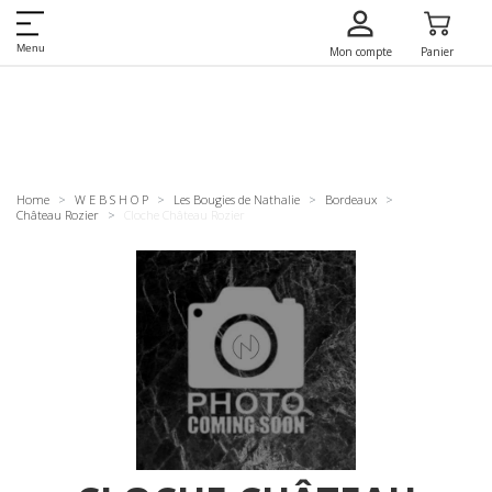
Menu
Mon compte
Panier
Home
W E B S H O P
Les Bougies de Nathalie
Bordeaux
Château Rozier
Cloche Château Rozier