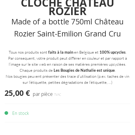
CLOCHE CHÂTEAU
ROZIER
Made of a bottle 750ml Château
Rozier Saint-Emilion Grand Cru
Tous nos produits sont
faits à la main
en Belgique et
100% upcycles
.
Par consequent, votre produit peut différer en couleur et par rapport à
l’image sur le site web en raison de ses matières premières upcyclées.
Chaque produits de
Les Bougies de Nathalie est unique
.
Nos bougies peuvent présenter des trace d’utilisation (p.ex. taches de vin
sur l’étiquette, petites dégradations de l’étiquette, …)
25,00 €
par pièce
TVAC
En stock