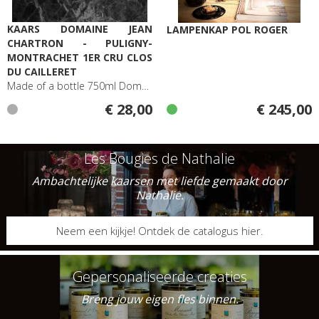
KAARS DOMAINE JEAN
LAMPENKAP POL ROGER
CHARTRON - PULIGNY-
MONTRACHET 1ER CRU CLOS
DU CAILLERET
Made of a bottle 750ml Domaine Jean Chartron Puligny-Montrachet
€ 28,00
€ 245,00
Les Bougies de Nathalie
Ambachtelijke kaarsen met liefde gemaakt door
Nathalie.
Neem een kijkje! Ontdek de catalogus hier.
Gepersonaliseerde creaties
Breng jouw eigen fles binnen.