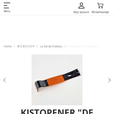
Menu
Mijn account
Winkelmandje
Home
W E B S H O P
La Vie de Château
Kistopener "De Koevoet"
KISTOPENER "DE