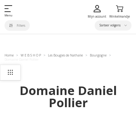
Menu
Mijn account
Winkelmandje
Sorteer volgens
Filters
Home
W E B S H O P
Les Bougies de Nathalie
Bourgogne
Domaine Daniel Pollier
Domaine Daniel
Pollier