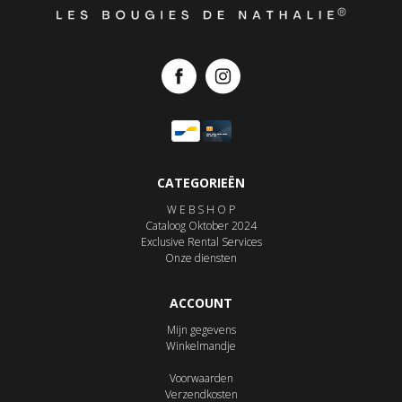
CATEGORIEËN
W E B S H O P
Cataloog Oktober 2024
Exclusive Rental Services
Onze diensten
ACCOUNT
Mijn gegevens
Winkelmandje
Voorwaarden
Verzendkosten