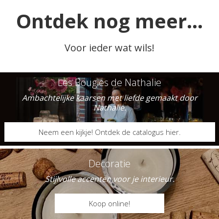
Ontdek nog meer...
Voor ieder wat wils!
Les Bougies de Nathalie
Ambachtelijke kaarsen met liefde gemaakt door
Nathalie.
Neem een kijkje! Ontdek de catalogus hier.
Decoratie
Stijlvolle accenten voor je interieur.
Koop online!