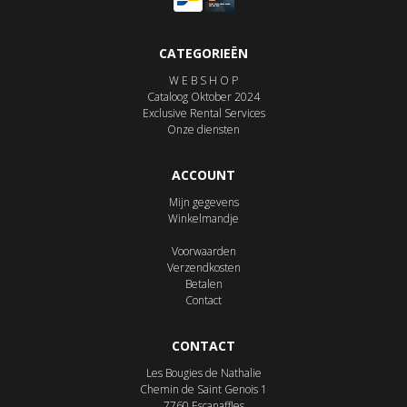
CATEGORIEËN
W E B S H O P
Cataloog Oktober 2024
Exclusive Rental Services
Onze diensten
ACCOUNT
Mijn gegevens
Winkelmandje
Voorwaarden
Verzendkosten
Betalen
Contact
CONTACT
Les Bougies de Nathalie
Chemin de Saint Genois 1
7760
Escanaffles