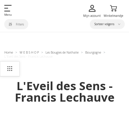
Menu
Mijn account
Winkelmandje
Sorteer volgens
Filters
Home
W E B S H O P
Les Bougies de Nathalie
Bourgogne
L'Eveil des Sens - Francis Lechauve
L'Eveil des Sens -
Francis Lechauve