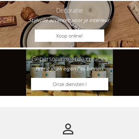
Decoratie
Stijlvolle accenten voor je interieur.
Koop online!
Gepersonaliseerde creaties
Breng jouw eigen fles binnen.
Onze diensten !